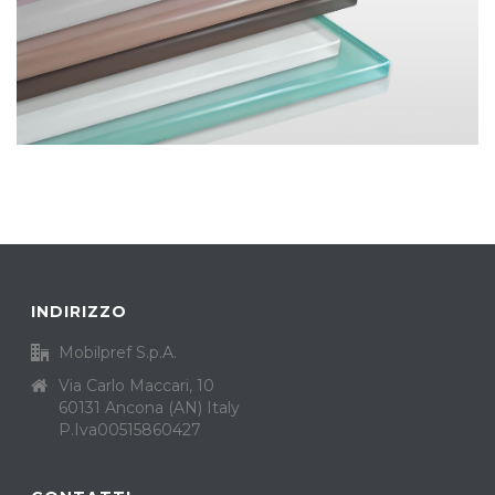
INDIRIZZO
Mobilpref S.p.A.
Via Carlo Maccari, 10
60131 Ancona (AN) Italy
P.Iva00515860427