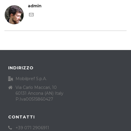
admin
INDIRIZZO
Mobilpref S.p.A.
Via Carlo Maccari, 10
60131 Ancona (AN) Italy
P.Iva00515860427
CONTATTI
+39 071 2906911