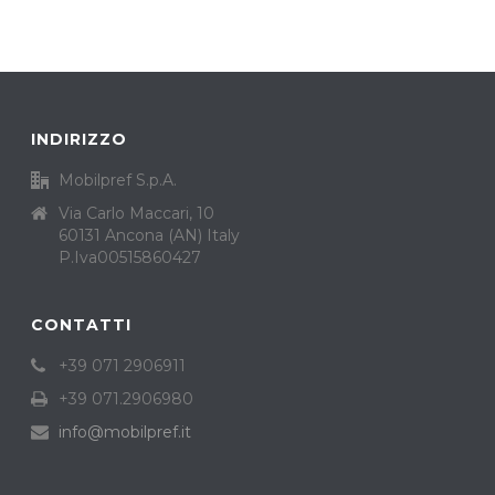
INDIRIZZO
Mobilpref S.p.A.
Via Carlo Maccari, 10
60131 Ancona (AN) Italy
P.Iva00515860427
CONTATTI
+39 071 2906911
+39 071.2906980
info@mobilpref.it