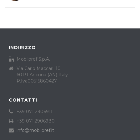
INDIRIZZO
Mobilpref S.p.A.
Via Carlo Maccari, 10
60131 Ancona (AN) Italy
P.Iva00515860427
CONTATTI
+39 071 2906911
+39 071.2906980
info@mobilpref.it