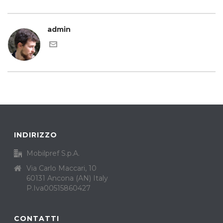
admin
INDIRIZZO
Mobilpref S.p.A.
Via Carlo Maccari, 10
60131 Ancona (AN) Italy
P.Iva00515860427
CONTATTI